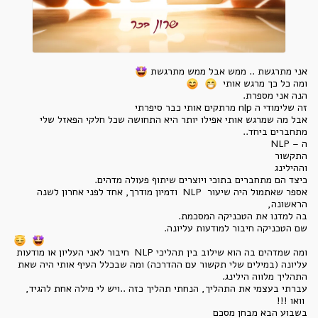
אני מתרגשת .. ממש אבל ממש מתרגשת
ומה כל כך מרגש אותי
הנה אני מספרת.
זה שלימודי ה nlp מרתקים אותי כבר סיפרתי
אבל מה שמרגש אותי אפילו יותר היא התחושה שכל חלקי הפאזל שלי
מתחברים ביחד..
ה –
NLP
התקשור
וההילינג
כיצד הם מתחברים בתוכי ויוצרים שיתוף פעולה מדהים.
אספר שאתמול היה שיעור NLP ודמיון מודרך, אחד לפני אחרון לשנה
הראשונה,
בה למדנו את הטכניקה המסכמת.
שם הטכניקה חיבור למודעות עליונה.
ומה שמדהים בה הוא שילוב בין תהליכי NLP חיבור לאני העליון או מודעות
עליונה (במילים שלי תקשור עם ההדרכה) ומה שבכלל העיף אותי היה שאת
התהליך מלווה הילינג.
עברתי בעצמי את התהליך, הנחתי תהליך כזה ..ויש לי מילה אחת להגיד,
וואו !!!
בשבוע הבא מבחן מסכם