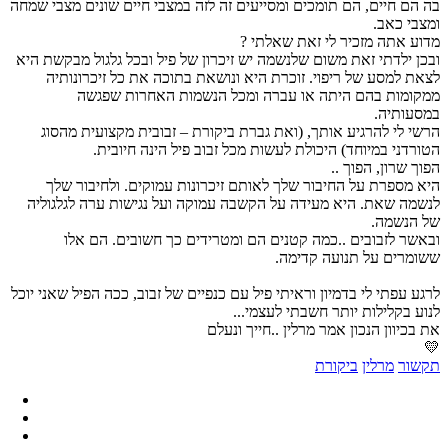
בה הם חיים, הם תומכים ומסייעים זה לזה במצבי חיים שונים מצבי שמחה
ומצבי כאב.
מדוע אתה מזכיר לי זאת שאלתי ?
ובכן ילדתי זאת משום שלנשמה יש זיכרון של פיל ובכל גלגול מבקשת היא
לצאת למסע של ריפוי. זוכרת היא ונושאת בתוכה את כל זיכרונותיה
ממקומות בהם היתה או עברה ומכל הנשמות האחרות שפגשה
במסעותיה.
הרשי לי להרגיע אותך, (ואת גברת ביקורת – זבובית מקצועית מהסוג
הטורדני במיוחד) היכולת לעשות מכל זבוב פיל הינה חיובית.
הפוך שרון, הפוך ..
היא מספרת על החיבור שלך לאותם זיכרונות עמוקים. ולחיבור שלך
לנשמה שאת. היא מעידה על הקשבה עמוקה ועל נגישות ערה לגלגוליה
של הנשמה.
ובאשר לזבובים ..כמה קטנים הם ומטרידים כך חשובים. הם אלו
ששומרים על תנועה קדימה.
לרגע עפתי לי בדמיון וראיתי פיל עם כנפיים של זבוב, ככה הפיל שאני יוכל
לנוע בקלילות יותר חשבתי לעצמי...
את בכיוון הנכון אמר מרלין ..חייך ונעלם
💛
תקשור
מרלין
ביקורת