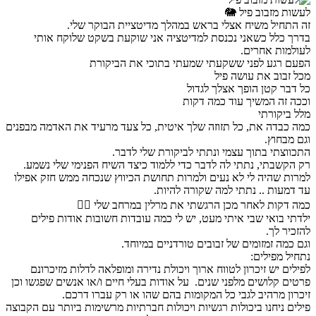
לעשות מזבוב פיל 🐘
זה התחיל משיח אצלי בראש במהלך מדיטציית הבוקר שלי.
בדרך כלל כשאני נכנסת למדיטציה אני שוקעת בשקט שלוקח אותי
לעולמות אחרים.
הפעם רגע לפני ששקעתי שמעתי בתוכי את הביקורת
מכל זבוב את עושה פיל
כל דבר קטן הופך אצלך לגדול
וככה זה המשיך עוד כמה דקות
מלל ביקורתי
כמה כבדה את, כל תזוזה שלך איטית, כל צעד מרעיד את האדמה מבפנים
וגם מבחוץ.
התכווצתי בתוך עצמי ונתתי לביקורת שלי לדבר.
רק הקשבתי, נתתי לה לדבר כדי ללמוד כיצד השיח הפנימי שלי נשמע.
למרות שהיה לי לא נעים ולמרות תחושת הכיווץ שנכחה ממש חזק אפילו
עד דמעות .. נתתי למה שקורה להיות.
כמה דקות לאחר מכן הרגשתי את מרלין במרחב שלי 🧙‍♂️
ילדתי בואי שבי איתי מעט, יש לי כמה עובדות חשובות אודות פילים
להזכיר לך.
וגם כמה זמזומים של זבובים טורדניים במיוחד.
נתחיל מפילים:
לפילים יש זיכרון לטווח ארוך ויכולת נדירה ומופלאה לדלות מזיכרונם
פרטים קלושים מלפני שנים. על אודות בעלי חיים ו/או אנשים שפגשו וכן
זיכרון מרהיב לגבי כל המקומות בהם שהו או רק עברו דרכם.
פילים ניחנו ביכולות רגשיות ויכולות חברתיות מרשימות ביותר עם הקבוצה