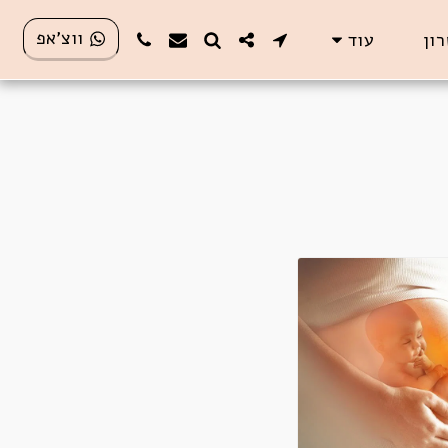
ווצ'אפ
רון
עוד