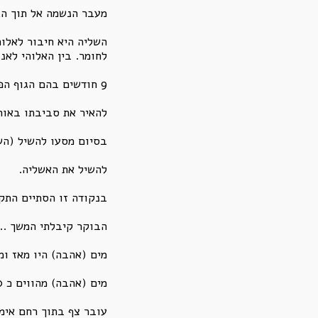
מעבר הנשמה אל תוך הגו
השליה היא חיבור לאלוה
לחומר. בין האלוהי לאנו
9 חודשים בהם הגוף הפיזי נבנה ומתכונן לעבור בתעלת הלידה אל אויר העולם בו הוא עתיד להתקיים.
להאיר את סביבתו באור
בסיום מסעו להשיל (השי
להשיל את האשליה.
בנקודה זו הסתיים התק
הבוקר קיבלתי המשך ..
מים (אהבה) היו מאז ומ
מים (אהבה) מהווים כ 60 אחוז ממסת גופו של האדם.
עובר צף בתוך רחם אימ