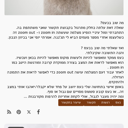
מה טוב בכעס?
שאלה זאת עלתה כחלק מתרגול בקבוצת תקשור שאני משתתפת בה.
התחברתי ומול עיניי הופיע מצלמה שעשתה zoom in ו- zoom out זה
כשלעצמו אחרי מספר פעמים הביא לי תג'ננה. אמרתי יופי אני בכיוון הנכון.
ואז שאלתי מה טוב בכעס ?
והנה התשובה שקיבלתי.
כעס ממקד ומאפשר להיות ולעשות פוקוס מאפשר להיות בכאן ועכשיו.
הוא מאפשר לראות את המצב בצורה ממוקדת קרובה ומורגשת היטב כמו
zoom in .
לאחר עבור זעם המצלמה עושה zoom out כדי לאפשר לראות את התמונה
הגדולה.
ולהתקדם.
באופן אישי בתחושה שלי כעס יושב על פחד שלא יקבלו/יאהבו אותי במצב
זה.. או כעס קובע סטטוס מסויים שם גבול או סוף.
ומה יהיה מעבר לגבול, אולי לקחת אחריות להרפות מקורבנות ...
כעס
רגשות
תקשור
שיעור בתקשור