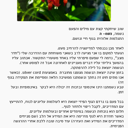
שוב שיחקתי קצת עם מילים והפעם
נשמה,
נשמ- ה
התגלמות אלוהית בגוף חיי ונושם.
לאחר מכן נכנסתי למדיטציה להרחיב מעט.
הגעתי למקום בו אני מגיעה לרב כשאני משוחחת עם ההדרכה שלי ("חדר
מצב", נדמה לי שפעם סיפרתי עליו באחד משעורי התקשור. אכתוב עליו
בהמשך גיליתי עליו דברים מעניינים לאחרונה אבל זה לפוסט אחר).
הנשמה יוצאת כל לילה להרפתקה.
בזמן שינה יוצאת הנשמה מגופנו מחוברת באמצעות silver cord. (כאשר
אנו מתים חוט זה נחתך ונשמתנו ממשיכה הלאה ומסיימת את תפקידה בגוף
זה)
טבע נשמתנו הינו אינסופי ובזכות זה יכולה היא לבקר באינסופיות ובעל
זמן.
בכל פעם בו נרדם הגוף הפיזי יוצאת היא לעולמות עליונים לנוח, להתייעץ
עם המדריכים, לקבל ריפוי ולחזור לגוף..
חלום הוא נוכחות הנשמה במימדים אחרים ובעולמות עליונים.
כאשר חוזרת היא לגוף מזרימה היא את המידע אל הלב (שם מניחים
המדריכים את המידע ואת העזרה) עוד סיבה טובה ללכת אחרי ההרגשה
הפנימית.