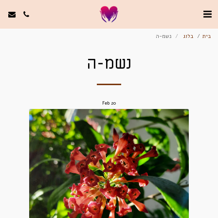
בית
בלוג
נשמ-ה
נשמ-ה
Feb
20