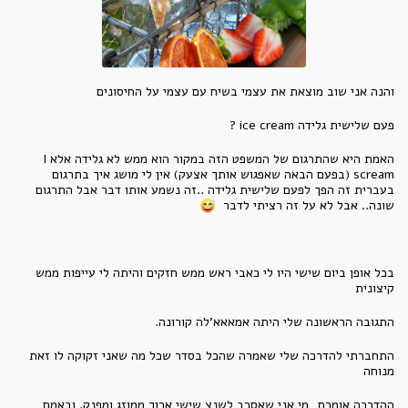
והנה אני שוב מוצאת את עצמי בשיח עם עצמי על החיסונים
פעם שלישית גלידה ice cream ?
האמת היא שהתרגום של המשפט הזה במקור הוא ממש לא גלידה אלא I
scream (בפעם הבאה שאפגוש אותך אצעק) אין לי מושג איך בתרגום
בעברית זה הפך לפעם שלישית גלידה ..זה נשמע אותו דבר אבל התרגום
שונה.. אבל לא על זה רציתי לדבר
בכל אופן ביום שישי היו לי כאבי ראש ממש חזקים והיתה לי עייפות ממש
קיצונית
התגובה הראשונה שלי היתה אמאאא'לה קורונה.
התחברתי להדרכה שלי שאמרה שהכל בסדר שכל מה שאני זקוקה לו זאת
מנוחה
ההדרכה אומרת, מי אני שאסרב לשנצ שישי ארוך ממוזג ומפנק. ובאמת