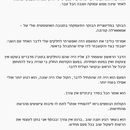
לאחר שינה ממש עמוקה וטובה הכל עבר.
הבוקר במדיטציית הבוקר התעמקתי בתגובה האוטומטית שלי של -
אמאאא'לה קורונה.
אמרתי בליבי את המשפט הזה ואפשרתי לחלקים שלי לדבר האחד עם השני.
ישבתי בצד והקשבתי לדו שיח שהתנהל בראשי.
הדבר הראשון ששמתי לב אליו היה שהם (החלקים בתוכי) מדברים בשקט אין
צעקות ואין כמעט הפחדות. בפעם הקודמת החלק בי שהיה בעד להתחסן
קיבל על הראש ובקושי הצליח לדבר.
הפעם הוא היה זה שהתחיל לדבר, הקול שלו היה שונה, הוא רגוע יותר אולי
אפילו בטוח יותר.
הוא אומר הכל בסדר בינתיים אין צורך.
הקולות הנוספים ניסו "להפחיד אותו" לתת לו סיבות ציטוטים מהרשת
מהחדשות..
הוא נשאר רגוע וענה שוב ..כרגע אין צורך ובנוסף אני נותן לעצמי את
הרשות לשקול שוב בכל פעם מחדש.