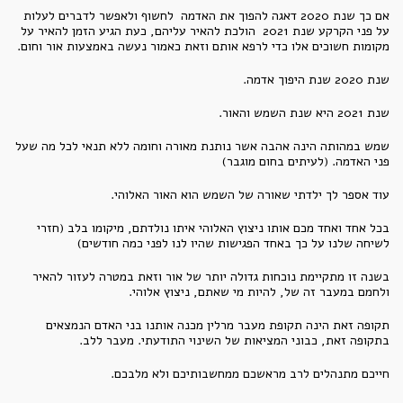
אם כך שנת 2020 דאגה להפוך את האדמה לחשוף ולאפשר לדברים לעלות
על פני הקרקע שנת 2021 הולכת להאיר עליהם, כעת הגיע הזמן להאיר על
מקומות חשוכים אלו כדי לרפא אותם וזאת כאמור נעשה באמצעות אור וחום.
שנת 2020 שנת היפוך אדמה.
שנת 2021 היא שנת השמש והאור.
שמש במהותה הינה אהבה אשר נותנת מאורה וחומה ללא תנאי לכל מה שעל
פני האדמה. (לעיתים בחום מוגבר)
עוד אספר לך ילדתי שאורה של השמש הוא האור האלוהי.
בכל אחד ואחד מכם אותו ניצוץ האלוהי איתו נולדתם, מיקומו בלב (חזרי
לשיחה שלנו על כך באחד הפגישות שהיו לנו לפני כמה חודשים)
בשנה זו מתקיימת נוכחות גדולה יותר של אור וזאת במטרה לעזור להאיר
ולחמם במעבר זה של, להיות מי שאתם, ניצוץ אלוהי.
תקופה זאת הינה תקופת מעבר מרלין מכנה אותנו בני האדם הנמצאים
בתקופה זאת, כבוני המציאות של השינוי התודעתי. מעבר ללב.
חייכם מתנהלים לרב מראשכם ממחשבותיכם ולא מלבכם.