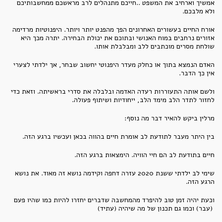
אמשיך וארחיב את המשפט ..חייכם מתנהלים לרב מראשכם ממחשבותיכם
ולא מלבכם.
אורח החיים בעשורים האחרונים הפך מהפנט יותר ויותר. היפנוטיות מרדימה
אזורים נרחבים במוח האנושי ובתוכם את יכולת הבחירה. יתרה מכך היא
שולחת מסרים מוכתבים ללב ומבלבלת אותו.
האדם הנמצא בתוך או כחלק מעדר היפנוטי יחשוב שבחר, אך ילדתי לצערי
אין כך הדבר.
ולשם אותה התעוררות רעדה האדמה ובלבלה את סדרי בראשיתה. וזאת כדי
לחזור לתדר הלב מימד הלב, ייחודיות ושיתוף פעולה.
מרלין ביקש להאיר דבר מה נוסף:
בין היתר מעבר לתודעת לב אומרת חיים בהווה בכאן ועכשיו ברגע הזה.
חיים בתודעת לב הם חיי הוויה. הימצאות ברגע הזה.
שימי לב ילדתי ששנת 2020 עזרה דחפה וקידמה נושא זה מאוד. את נושא
הרגע הזה.
וכעת יהיה זמן טוב להיפרד מהמחשבה שדברים יחזרו להיות כמו שהיו פעם
(עבר) וכמו גם תכנון של מה שיהיה (עתיד)