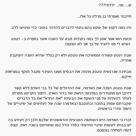
ש... מה, ילדתי???
חייכתי ואמרתי כן מרלין כל אלו..
היו כמה דקות של שקט בהם נתתי לדברים להדהד בתוכי כדי שיגיעו ללב.
וכעת הוא אמר אתן לך כמה נקודות מבט על השנה אשר נספרת כ- 2021
(שיש לי מה להגיד על כך אך לא הפעם)
שנת 2021 קשורה וממשיכה את 2020 ולא רק בגלל שהיא השנה העוקבת
אחריה.
מבחינה אנרגטית 2020 מהווה את הבסיס ממנו השינוי מקבל תוקף במציאות
חייכם.
שנת 2020 הפכה את האדמה, את ההרגלים של כל בני האדם ללא קשר
להיכן הם מתגוררים בפלנטה הזאת של כדור הארץ. היפוך הקרקע מטרתו
לעזור להעלות על פני השטח את הבעיות "את החרא" את כל הדברים
שקברתם עמוק בתוכה ובתוככם (באדמה) שנה של זעזועים של שינויים של
היפוך סדרי בראשית.
זכרו כי האדמה היא השותפה הטבעית והראשונית שלכם ולכן רק זעזוע בה
יש בכוחו לעשות שינוי תודעתי בסדר גודל כמו שחוויתם בשנה זאת. קצת
דומה למחלה בגופכם.