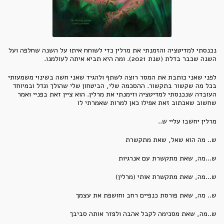
נכנסתי למדיטציה והזמנתי את מרלין כדי לשוחח איתו על השנה שחלפה ועל
השנה שכבר בדלת (שנת 2021). ומה היא תביא איתה לעולמנו.
לפני שאני כותבת את המסר רוצה לשתף ולהגיד שאני חשה בשינוי משמעותי
בכל מה שקשור בתקשור. ההסכמה שלי, הביטחון שלי שהולך וגדל ובמיוחד
העובדה שנכנסתי למדיטציה וזימנתי את מרלין. הוא ציין זאת בפניי ואמר
שחשוב שאכתוב זאת אפילו כאן למרות שאמרתי לו
מרלין יחשבו עליי ש..
ש.. מה הוא שאל, שאת מתקשרת
ש...מה, שאת מתקשרת עם אנרגיות
ש...מה, שאת מתקשרת אותי (מרלין)
ש.. מה, שאת פורסת כנפיים רחב וחושפת את עצמך
ש..מה, שאת מסכימה לקבל אהבה ולפזר אותה סביבך