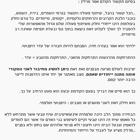
בסיום תקשור הקודם אמר מרלין :
..הכל קשור בהכל, שיתוף פעולה הקשור בגרמי השמיים, בירח, השמש,
כוכבי הלכת הקרובים והרחוקים גלקסיות, יקומים, מיימדים. כל גורם וחלק
בעולמות הינו ייחודי וחלק משיתוף פעולה שלם וגדול מהאפשרות שלי
להסביר לך ושלך לקלוט זאת כשאת בתוך גוף ובעלת תפיסה שאינה רב
מיימדית.
ילדתי הוא אמר בצורה חדה. הפכתם להיות חבורה של עדר היפנוטי.
ההתרחקות מהרגשות התרחקות מהאני, התרחקות מהטבע = עדר .
יציבות לעולם מגיעה מבפנים ואת זאת
ניתן להשיג מחיבור לאני המקורי
אותה מתנה ייחודית שאתם
. מצב מאתגר אך יחד איתו הזדמנות לייצר
הרבה יותר קסם.
כך הוא סיים את דבריך בפעם הקודמת וכעת הוא מעט הרחיב על כך.
הוא חילק זאת לשני מושגים או מצבים : היפנוטי וטלפתי.
הבחירה מתוך הלב הינה טלפתית אינטואיטיבית שיח טבעי אשר מתרחש ללא
כל מאמץ שיח זה הינו טבעי וקיים לשימוש בני האדם עד אשר הם לומדים
להאמין שבעל הבית הינו חיצוני ולא פנימי אלוהים שם בחוץ ולא בפנים
..מרלין מציע על לעבוד על הייחוד והמיוחדות.