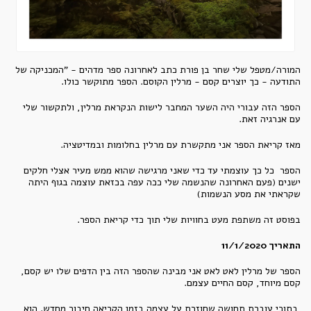
המורה/מטפל שלי שחר בן פורת כתב לאחרונה ספר מדהים - "המכניקה של
התודעה - כך יוצרים קסם - מרלין הקוסם. הספר מתוקשר כולו.
הספר הזה עבורי היה השער המחבר לישות הנקראת מרלין, ולתקשור שלי
עם אנרגיה זאת.
מאז קריאת הספר אני מתקשרת עם מרלין בחלומות ובמדיטציה.
הספר כל כך עוצמתי עד כדי שאני מרגישה שהוא ממש מעיר אצלי חלקים
ישנים (פעם האחרונה שהנשמה שלי ככה עפה בכזאת עוצמה בגוף היתה
שקראתי את מסע הנשמות)
בפוסט זה משתפת מעט בחוויות שלי תוך כדי קריאת הספר.
התאריך 11/1/2020
הספר של מרלין לאט לאט אני מבינה שהספר הזה בין הדפים שלו יש קסם,
קסם מיוחד, קסם החיים עצמם.
בתוכי עוברת תחושה שחוזרת על עצמה בזמן הקריאה חיבור מחדש. הוא