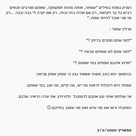
הפרק נפתח במילים "שמחה, אותה מהות חמקמקה, שאתם מציבים תנאים
רבים כל כך לקיומה, רק אם אהיה כזה וכזה, רק אם יקרה לי ככה וככה ...רק
אז אני אוכל להיות שמח.."
מרלין שואל :
"למה אתם מחכים בדיוק ?"
"למה אתם לא שמחים עכשיו ?"
"מדוע אינכם שמחים במי שאתם ?"
ובהמשך הוא כתב משהו שמאוד נגע בי עמוק עמוק פנימה.
שמחה היא היכולת לראות מה יש, מה קיים, מה טוב במי שאתם.
אז שולחת אותי וגם אתכם להסתכל ולהרחיב את שדה הראיה שלכם.
הסתכלו וראו את מה שיש ואת מה שטוב בחייכם.🙂
התאריך 7/2/2020