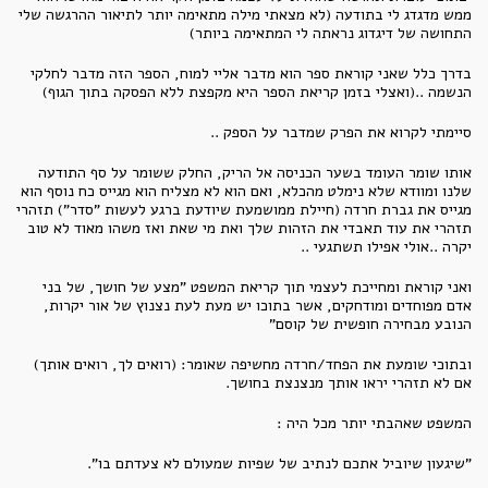
ממש מדגדג לי בתודעה (לא מצאתי מילה מתאימה יותר לתיאור ההרגשה שלי
התחושה של דיגדוג נראתה לי המתאימה ביותר)
בדרך כלל שאני קוראת ספר הוא מדבר אליי למוח, הספר הזה מדבר לחלקי
הנשמה ..(ואצלי בזמן קריאת הספר היא מקפצת ללא הפסקה בתוך הגוף)
סיימתי לקרוא את הפרק שמדבר על הספק ..
אותו שומר העומד בשער הכניסה אל הריק, החלק ששומר על סף התודעה
שלנו ומוודא שלא נימלט מהכלא, ואם הוא לא מצליח הוא מגייס כח נוסף הוא
מגייס את גברת חרדה (חיילת ממושמעת שיודעת ברגע לעשות "סדר") תזהרי
תזהרי את עוד תאבדי את הזהות שלך ואת מי שאת ואז משהו מאוד לא טוב
יקרה ..אולי אפילו תשתגעי ..
ואני קוראת ומחייכת לעצמי תוך קריאת המשפט "מצע של חושך, של בני
אדם מפוחדים ומודחקים, אשר בתוכו יש מעת לעת נצנוץ של אור יקרות,
הנובע מבחירה חופשית של קוסם"
ובתוכי שומעת את הפחד/חרדה מחשיפה שאומר: (רואים לך, רואים אותך)
אם לא תזהרי יראו אותך מנצנצת בחושך.
המשפט שאהבתי יותר מכל היה :
"שיגעון שיוביל אתכם לנתיב של שפיות שמעולם לא צעדתם בו".