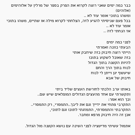
כבר כמה ימים שאני רוצה לקרוא את הפרק בספר של מרלין על אלוהימים
(אלוהים)
ומשהו בתוכי אומר עוד לא ..
בכל פעם שניסיתי להגיע לזה, הצלחתי לקרוא מילה או שתיים, משהו בתוכי
אומר עוד לא ..
אז הנחתי לזה ..
לפני כמה ימים
הבעתי כוונה ואמרתי
הייתי רוצה חיבוק כזה שיחבק אותי
כזה שאוכל לשקוע בתוכו
להיות הקטנה בתוך הגדול
לנוח בתוך הרך והחם
שיעטוף יגן וייתן לי לנוח
חיבוק של אבא
באותו ערב הלכתי לחורשת העצים שליד ביתי
ותקשרתי עם אחד מהעצים הגדולים המופלאים שיש שם..
וכך הוא אמר:
התקרבי פתחי את ידייך וגם את ליבך..התמסרי, רק התמסרי..
התקרבתי והתמסרתי, התמזגתי לתוכו וגם לתוכי,
אכן זה היה חיבוק מרפא ומחבר.
אתמול עשיתי מדיטציה לפני השינה עם נושא הקטנה מול הגדול.