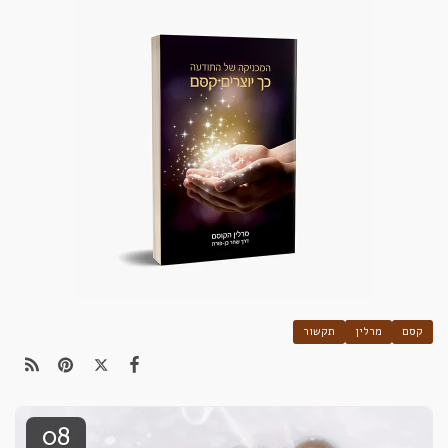
קסם
מרלין
תקשור
08