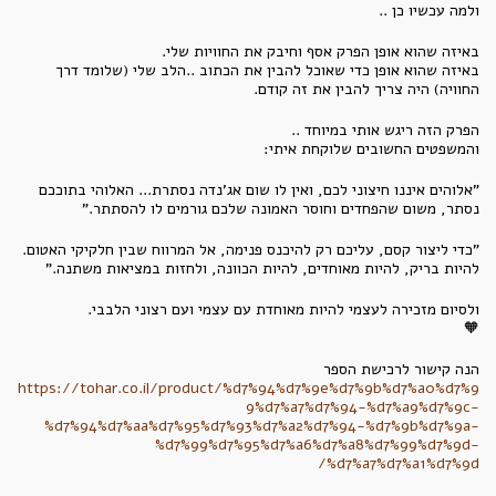
ולמה עכשיו כן ..
באיזה שהוא אופן הפרק אסף וחיבק את החוויות שלי.
באיזה שהוא אופן כדי שאוכל להבין את הכתוב ..הלב שלי (שלומד דרך
החוויה) היה צריך להבין את זה קודם.
הפרק הזה ריגש אותי במיוחד ..
והמשפטים החשובים שלוקחת איתי:
"אלוהים איננו חיצוני לכם, ואין לו שום אג'נדה נסתרת... האלוהי בתוככם
נסתר, משום שהפחדים וחוסר האמונה שלכם גורמים לו להסתתר."
"כדי ליצור קסם, עליכם רק להיכנס פנימה, אל המרווח שבין חלקיקי האטום.
להיות בריק, להיות מאוחדים, להיות הכוונה, ולחזות במציאות משתנה."
ולסיום מזכירה לעצמי להיות מאוחדת עם עצמי ועם רצוני הלבבי.
🧡
הנה קישור לרכישת הספר
https://tohar.co.il/product/%d7%94%d7%9e%d7%9b%d7%a0%d7%9
9%d7%a7%d7%94-%d7%a9%d7%9c-
%d7%94%d7%aa%d7%95%d7%93%d7%a2%d7%94-%d7%9b%d7%9a-
%d7%99%d7%95%d7%a6%d7%a8%d7%99%d7%9d-
%d7%a7%d7%a1%d7%9d/