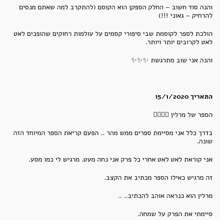
והנה סוד חשוב – החלק הספקן הוא הקוסם (להתקרב למה שאתם מנסים
להרחיק – גאוני !!!)
הולכת לספר לקוסמת שבי סיפורי קסמים על עולמות רחוקים שהופכים לאט
לאט לקרובים יותר ויותר.
והנה אני שוב מתרגשת ✨✨✨
התאריך 15/1/2020
הספר של מרלין 🧙‍♀️🧙‍♂️
בדרך כלל אני מסיימת ספרים ממש מהר .. הפעם קריאת הספר המיוחד הזה
שונה.
אני קוראת לאט לאט אחרי כל פרק אני נחה מעט. מרגיש לי כמו מסע.
זה מרגיש כאילו הספר מכתיב את הקצב.
מרלין הוא כנראה אוהב להכתיב.. ..
סיימתי את הפרק על שמחה.