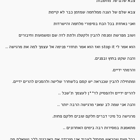
צבא שלם של מחשבות
צבא שלם של הגנה ממלחמה שמזמן כבר לא קיימת
ואני נאחזת בכל הכח בסיפורי מלחמה והישרדות
ושוב מפרשת ומנסה להבין ולקטלג ולתת לזה שם ומשמעות וחיבורים
הוא אמר לי stop it ואז הוא אמר תחזרי פנימה אל עצמך למה את מרגישה ..
והנה שקט בחוץ ובפנים.
והרמתי ידיים.
ומתחילה להבין שכנראה יש קסם בלשחרר שליטה ולהסכים להרים ידיים.
להרים ידיים ולהפסיק לז**ן לעצמך ת'שכל ..
והנה אני שמה לב שאני מרגישה הרבה יותר ..
מרגישה כל מיני דברים חלקם טובים חלקם פחות.
מתאמנת במסירות רבה בימים האחרונים ..
בכל פעם שהראש מתחיל לעבוד אני מורידה את האנרגיה ללב ושואלת מה