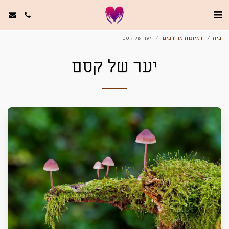
בית
דמיונות מודרכים
יער של קסם
יער של קסם