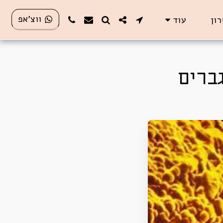
ווצ'אפ
רון
עוד
ברים