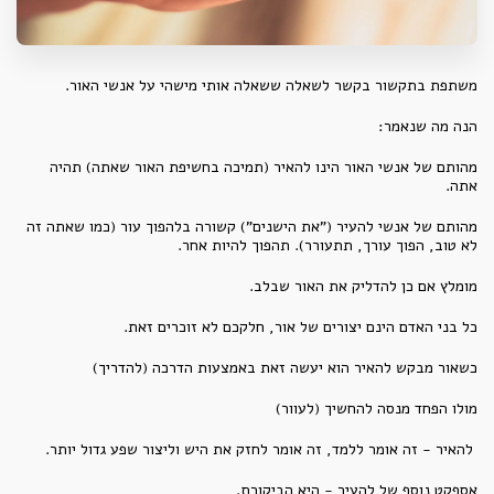
משתפת בתקשור בקשר לשאלה ששאלה אותי מישהי על אנשי האור.
הנה מה שנאמר:
מהותם של אנשי האור הינו להאיר (תמיכה בחשיפת האור שאתה) תהיה
אתה.
מהותם של אנשי להעיר ("את הישנים") קשורה בלהפוך עור (כמו שאתה זה
לא טוב, הפוך עורך, תתעורר). תהפוך להיות אחר.
מומלץ אם כן להדליק את האור שבלב.
כל בני האדם הינם יצורים של אור, חלקכם לא זוכרים זאת.
כשאור מבקש להאיר הוא יעשה זאת באמצעות הדרכה (להדריך)
מולו הפחד מנסה להחשיך (לעוור)
להאיר - זה אומר ללמד, זה אומר לחזק את היש וליצור שפע גדול יותר.
אספקט נוסף של להעיר - היא הביקורת.