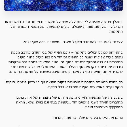
במהלך פגישה שהיתה לי היום עלה שיח על תקשור ובמיוחד סביב המשפט או
השאלה - מה זאת אומרת שכולם יכולים לתקשר, ומה תפקידו מטרתו של
התקשור.
עצרתי לרגע כדי להתחבר ולקבל מענה ..משתפת במה שקיבלתי.
בהתייחס לכולם יכולים לתקשר – גופם הפיזי של בני האדם מורכב מכמה
גופים בעלי צפיפות שונה כל הגופים גם יחד הם כמו מעגל בתוך מעגל.
מחוברים זה לזה ומתקיימים זה בתוך זה. הגוף החיצוני ביותר ובהשתקפות
גם הפנימי ביותר נקראים גוף ההילה האתרי האסטרלי או כל שם שתבחרי
להגדיר אותו. תפיסת גוף זה אינה פיסית ואינה נשענת על חמשת החושים.
כל מסריו ממשיים מחוברים ומכוונים ליקום החוצה אך בו בזמן פנימה. היקום
הוקם וקיים באמצעות הקיום ומתבטא בכל חלקיו.
בשלב זה של התקשור ראיתי מופע מדהים של ניצוצות של אור, כולם
מחוברים האחד לשני פועמים יחד ..נשמות בגוף וגם כאלו שלא, מראה
מטורףףף בעוצמתו ויופיו..
כך נראה היקום בעיניים שלנו כך אמרה הרוח.