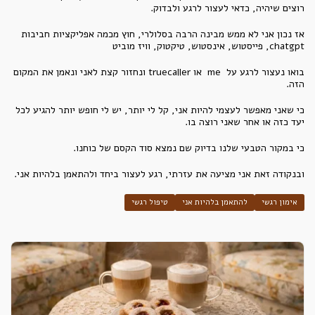
רוצים שיהיה, כדאי לעצור לרגע ולבדוק.
אז נכון אני לא ממש מבינה הרבה בסלולרי, חוץ מכמה אפליקציות חביבות
chatgpt, פייסטוש, אינסטוש, טיקטוק, וויז מוביט
בואו נעצור לרגע על me או truecaller ונחזור קצת לאני ונאמן את המקום
הזה.
כי שאני מאפשר לעצמי להיות אני, קל לי יותר, יש לי חופש יותר להגיע לכל
יעד כזה או אחר שאני רוצה בו.
כי במקור הטבעי שלנו בדיוק שם נמצא סוד הקסם של כוחנו.
ובנקודה זאת אני מציעה את עזרתי, רגע לעצור ביחד ולהתאמן בלהיות אני.
אימון רגשי
להתאמן בלהיות אני
טיפול רגשי